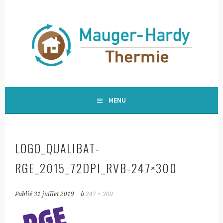
Aller
au
contenu
principal
HARDYTHERMIE
MENU
LOGO_QUALIBAT-
RGE_2015_72DPI_RVB-247×300
Publié
31 juillet 2019
à
247 × 300