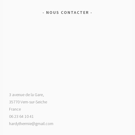
k
r
NOUS CONTACTER
3 avenue de la Gare,
35770 Vern-sur-Seiche
France
06 23 64 10 41
hardythermie@gmail.com