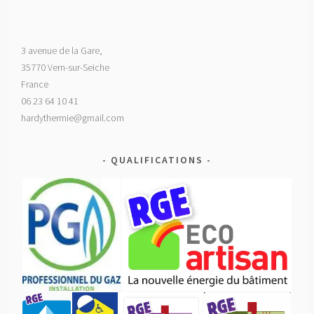
3 avenue de la Gare,
35770 Vern-sur-Seiche
France
06 23 64 10 41
hardythermie@gmail.com
QUALIFICATIONS