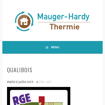
Aller
au
contenu
principal
HARDYTHERMIE
MENU
QUALIBOIS
Publié
8 juillet 2019
à
270 × 187