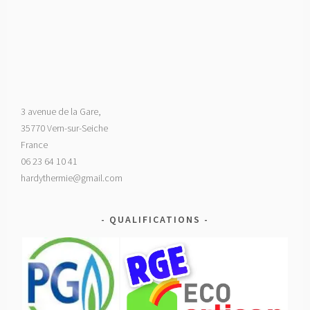
3 avenue de la Gare,
35770 Vern-sur-Seiche
France
06 23 64 10 41
hardythermie@gmail.com
QUALIFICATIONS