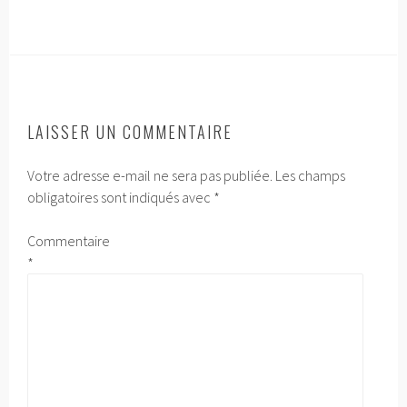
a
w
m
a
c
i
a
r
e
t
i
t
b
t
l
a
o
e
g
o
r
e
LAISSER UN COMMENTAIRE
k
r
Votre adresse e-mail ne sera pas publiée.
Les champs
obligatoires sont indiqués avec
*
Commentaire
*